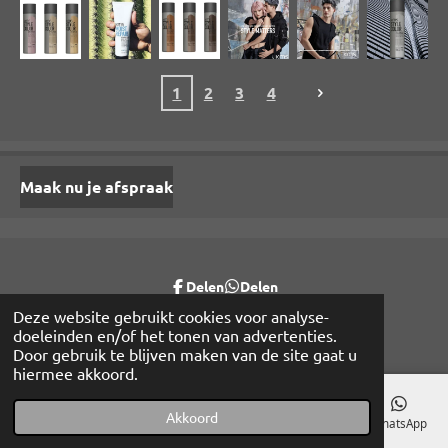
1
2
3
4
Maak nu je afspraak
Delen
Delen
© 2020 - 2026 Hairpoint Joyce
Deze website gebruikt cookies voor analyse-
doeleinden en/of het tonen van advertenties.
Powered by
JouwWeb
Door gebruik te blijven maken van de site gaat u
hiermee akkoord.
Akkoord
E-mailadres
Telefoonnummer
Kaart
Facebook
WhatsApp