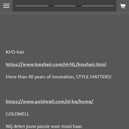
Ga
direct
naar
de
hoofdinhoud
KMS-hair
https://www.kmshair.com/nl-NL/kmshair.html
More than 40 years of innovation,
STYLE MATTERS!
https://www.goldwell.com/nl-be/home/
GOLDWELL
Wij delen jouw passie voor mooi haar.